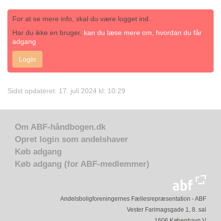
For at se mere info, skal du være logget ind.
Har du ikke en bruger,
kan du læse mere om, hvordan du får
adgang
Login
Sidst opdateret: 17. juli 2024 kl: 10:29
Om ABF-håndbogen.dk
Opret login som andelshaver
Køb adgang
Køb adgang (for ABF-medlemmer)
Andelsboligforeningernes Fællesrepræsentation - ABF
Vester Farimagsgade 1, 8. sal
1606 København V