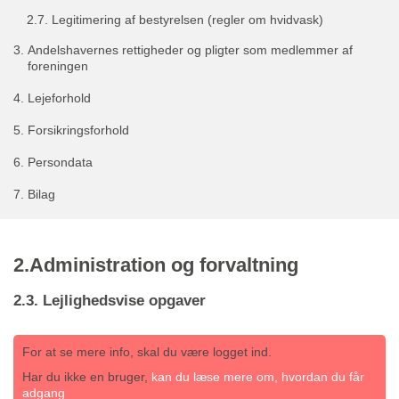
2.7.
Legitimering af bestyrelsen (regler om hvidvask)
3.
Andelshavernes rettigheder og pligter som medlemmer af
foreningen
4.
Lejeforhold
5.
Forsikringsforhold
6.
Persondata
7.
Bilag
2.Administration og forvaltning
2.3. Lejlighedsvise opgaver
For at se mere info, skal du være logget ind.
Har du ikke en bruger,
kan du læse mere om, hvordan du får
adgang