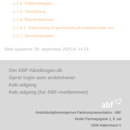
1.1.4. Politivedtægten
1.1.5. Snerydning
1.1.6. Brandsikkerhed
1.1.6.1. Opbevaring af genstande på trappearealer mv.
1.1.7. Beredskabsplan
Sidst opdateret: 30. september 2025 kl: 14:23
Om ABF-håndbogen.dk
Opret login som andelshaver
Køb adgang
Køb adgang (for ABF-medlemmer)
Andelsboligforeningernes Fællesrepræsentation - ABF
Vester Farimagsgade 1, 8. sal
1606 København V