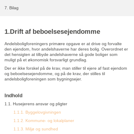
7.
Bilag
1.Drift af beboelsesejendomme
Andelsboligforeningers primære opgave er at drive og forvalte
den ejendom, hvor andelshaverne har deres bolig. Overordnet er
det hensigten at tilbyde andelshaverne så gode boliger som
muligt på et økonomisk forsvarligt grundlag.
Der er ikke for­skel på de krav, man stiller til ejere af fast ejendom
og beboelsesejendomme, og på de krav, der stilles til
andelsboligforeningen som bygningsejer.
Indhold
1.1. Husejerens ansvar og pligter
1.1.1. Byggelovgivningen
1.1.2. Kommune- og lokalplaner
1.1.3. Miljø og sundhed