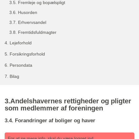
3.5.
Fremleje og bopælspligt
3.6.
Husorden
3.7.
Erhvervsandel
3.8.
Fremtidsfuldmagter
4.
Lejeforhold
5.
Forsikringsforhold
6.
Persondata
7.
Bilag
3.Andelshavernes rettigheder og pligter
som medlemmer af foreningen
3.4. Forandringer af boliger og haver
For at se mere info, skal du være logget ind.