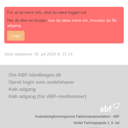
For at se mere info, skal du være logget ind.
Har du ikke en bruger,
kan du læse mere om, hvordan du får
adgang
Login
Sidst opdateret: 18. juli 2024 kl: 15:14
Om ABF-håndbogen.dk
Opret login som andelshaver
Køb adgang
Køb adgang (for ABF-medlemmer)
Andelsboligforeningernes Fællesrepræsentation - ABF
Vester Farimagsgade 1, 8. sal