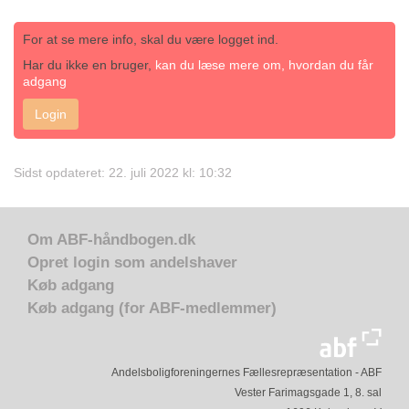
For at se mere info, skal du være logget ind.
Har du ikke en bruger,
kan du læse mere om, hvordan du får
adgang
Login
Sidst opdateret: 22. juli 2022 kl: 10:32
Om ABF-håndbogen.dk
Opret login som andelshaver
Køb adgang
Køb adgang (for ABF-medlemmer)
Andelsboligforeningernes Fællesrepræsentation - ABF
Vester Farimagsgade 1, 8. sal