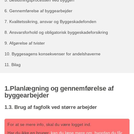
5.
Beslutningsprocessen ved byggeri
6.
Gennemførelse af byggearbejder
7.
Kvalitetssikring, ansvar og Byggeskadefonden
8.
Ansvarsforhold og obligatorisk byggeskadeforsikring
9.
Afgørelse af tvister
10.
Byggesagens konsekvenser for andelshaverne
11.
Bilag
1.Planlægning og gennemførelse af
byggearbejder
1.3. Brug af fagfolk ved større arbejder
For at se mere info, skal du være logget ind.
Har du ikke en bruger,
kan du læse mere om, hvordan du får