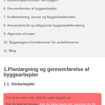
5.
Beslutningsprocessen ved byggeri
6.
Gennemførelse af byggearbejder
7.
Kvalitetssikring, ansvar og Byggeskadefonden
8.
Ansvarsforhold og obligatorisk byggeskadeforsikring
9.
Afgørelse af tvister
10.
Byggesagens konsekvenser for andelshaverne
11.
Bilag
1.Planlægning og gennemførelse af
byggearbejder
1.1. Småarbejder
For at se mere info, skal du være logget ind.
Har du ikke en bruger,
kan du læse mere om, hvordan du får